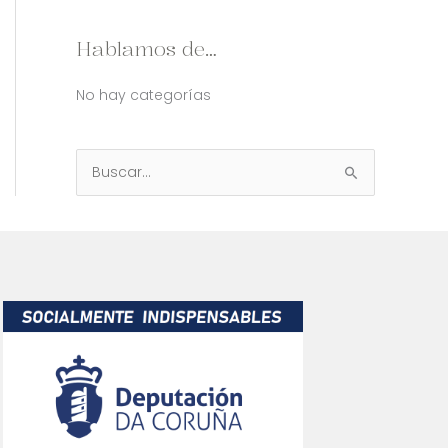
Hablamos de…
No hay categorías
B
u
s
c
a
r
p
o
r
: