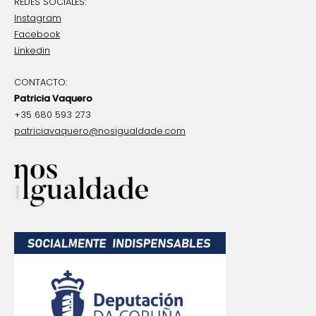
REDES SOCIALES:
p
Instagram
o
Facebook
r
Linkedin
:
CONTACTO:
Patricia Vaquero
+35 680 593 273
patriciavaquero@nosigualdade.com