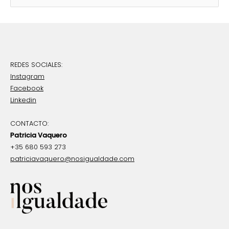
u
s
c
a
r
REDES SOCIALES:
p
Instagram
o
Facebook
r
Linkedin
:
CONTACTO:
Patricia Vaquero
+35 680 593 273
patriciavaquero@nosigualdade.com