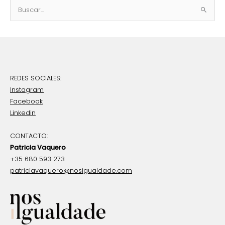
B
u
s
c
a
r
REDES SOCIALES:
p
Instagram
o
Facebook
r
Linkedin
:
CONTACTO:
Patricia Vaquero
+35 680 593 273
patriciavaquero@nosigualdade.com